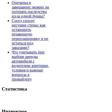
Опечатка в
завещании: можно ли
потерять наследство
из-за одной буквы?
Сосед сносит
несущие стены: как
остановить
незаконную
перепланировку и не
остаться под
завалами?
Что учитывать при
выборе аренды
автомобиля с
водителем: критерии,
условия и важные
вопросы к
провайдеру
Статистика
Интересное