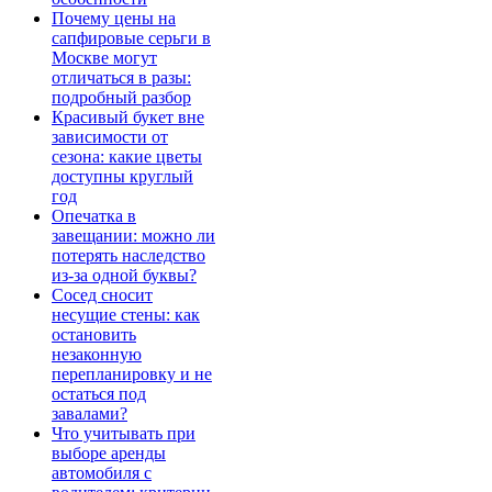
Почему цены на
сапфировые серьги в
Москве могут
отличаться в разы:
подробный разбор
Красивый букет вне
зависимости от
сезона: какие цветы
доступны круглый
год
Опечатка в
завещании: можно ли
потерять наследство
из-за одной буквы?
Сосед сносит
несущие стены: как
остановить
незаконную
перепланировку и не
остаться под
завалами?
Что учитывать при
выборе аренды
автомобиля с