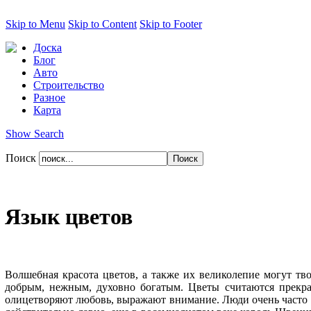
Skip to Menu
Skip to Content
Skip to Footer
Доска
Блог
Авто
Строительство
Разное
Карта
Show Search
Поиск
Язык цветов
Волшебная красота цветов, а также их великолепие могут тв
добрым, нежным, духовно богатым. Цветы считаются прекр
олицетворяют любовь, выражают внимание. Люди очень часто и