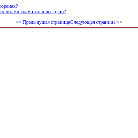
торанах?
и картами грамотно и выгодно?
<< Предыдущая страница
Следующая страница >>