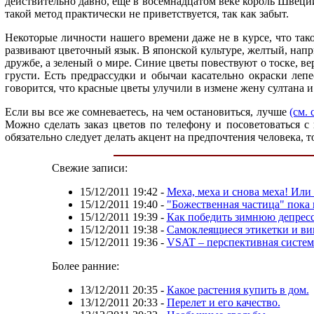
действительно давно, еще в восемнадцатом веке король Швеции
такой метод практически не приветствуется, так как забыт.
Некоторые личности нашего времени даже не в курсе, что такой
развивают цветочный язык. В японской культуре, желтый, напр
дружбе, а зеленый о мире. Синие цветы повествуют о тоске, в
грусти. Есть предрассудки и обычаи касательно окраски лепе
говорится, что красные цветы улучили в измене жену султана и
Если вы все же сомневаетесь, на чем остановиться, лучше
(см. 
Можно сделать заказ цветов по телефону и посоветоваться с
обязательно следует делать акцент на предпочтения человека, т
Свежие записи:
15/12/2011 19:42
-
Меха, меха и снова меха! Или
15/12/2011 19:40
-
"Божественная частица" пока 
15/12/2011 19:39
-
Как победить зимнюю депрес
15/12/2011 19:38
-
Самоклеящиеся этикетки и в
15/12/2011 19:36
-
VSAT – перспективная систем
Более ранние:
13/12/2011 20:35
-
Какое растения купить в дом.
13/12/2011 20:33
-
Перелет и его качество.