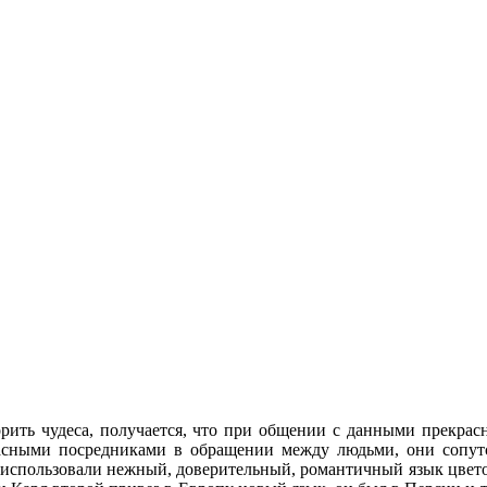
орить чудеса, получается, что при общении с данными прекра
асными посредниками в обращении между людьми, они сопутс
спользовали нежный, доверительный, романтичный язык цветов, 