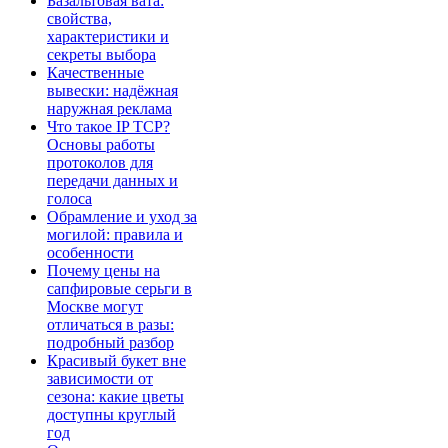
Базальтовая вата:
свойства,
характеристики и
секреты выбора
Качественные
вывески: надёжная
наружная реклама
Что такое IP TCP?
Основы работы
протоколов для
передачи данных и
голоса
Обрамление и уход за
могилой: правила и
особенности
Почему цены на
сапфировые серьги в
Москве могут
отличаться в разы:
подробный разбор
Красивый букет вне
зависимости от
сезона: какие цветы
доступны круглый
год