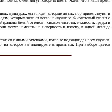
м познал, о чем могут говорить цветы. Жаль, что в наше время
енных культурах, есть люди, которые до сих пор приветствуют и
 людям, которым желают всего наилучшего. Фиолетовый гласит о
ейтральны белый оттенок – символ чистоты, нежности, траура и
 они могут намекать на неверность и измену, в одной легенде
етаться с иными оттенками, которые подходят для всех случаев.
ю, на которое вы планируете отправиться. При выборе цветов