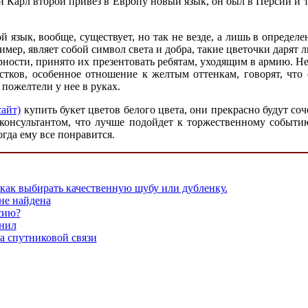
 Карл второй привез в Европу новый язык, он был в Персии и та
 язык, вообще, существует, но так не везде, а лишь в определ
имер, являет собой символ света и добра, такие цветочки дарят
ерности, принято их презентовать ребятам, уходящим в армию. Н
стков, особенное отношение к желтым оттенкам, говорят, что
 пожелтели у нее в руках.
сайт)
купить букет цветов белого цвета, они прекрасно будут соч
 консультантом, что лучше подойдет к торжественному событи
огда ему все понравится.
 как выбирать качественную шубу или дубленку.
не найдена
сию?
инил
а спутниковой связи