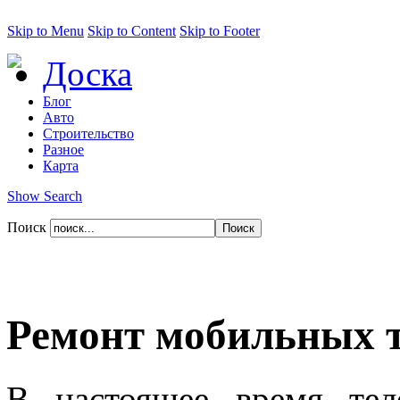
Skip to Menu
Skip to Content
Skip to Footer
Доска
Блог
Авто
Строительство
Разное
Карта
Show Search
Поиск
Ремoнт мoбильных 
В настоящее время те