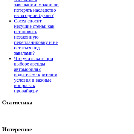
завещании: можно ли
потерять наследство
из-за одной буквы?
Сосед сносит
несущие стены: как
остановить
незаконную
перепланировку и не
остаться под
завалами?
Что учитывать при
выборе аренды
автомобиля с
водителем: критерии,
условия и важные
вопросы к
провайдеру
Статистика
Интересное