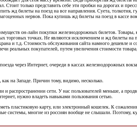
л. Стоит только представить себе эти пробки на дорогах и прес
ить жд билеты на поезд на все направления. Суета, толкотня, гу
рагоценных нервов. Пока купишь жд билеты на поезд в кассе во
имуществ он-лайн покупки железнодорожных билетов. Товары, к
ых торговых точках. Не являются исключением и жд билеты на п
храна и т.д. Стоимость обслуживания сайта намного дешевле и 
ечи реальных покупателей, путем увеличения стоимости товара
оезда через Интернет, очереди в кассах железнодорожных вокз
как на Западе. Причин тому, видимо, несколько.
тии и распространении сети. У нас пользователей меньше, а про
нтернет, нужно владеть навыками пользования сетью.
иметь пластиковую карту, или электронный кошелек. К сожалени
ные системы, многие из россиян вообще не слышали. Поэтому, ку