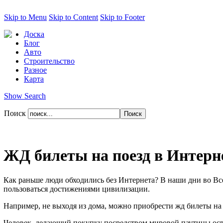
Skip to Menu
Skip to Content
Skip to Footer
Доска
Блог
Авто
Строительство
Разное
Карта
Show Search
Поиск
ЖД билеты на поезд в Интерн
Как раньше люди обходились без Интернета? В наши дни во Вс
пользоваться достижениями цивилизации.
Например, не выходя из дома, можно приобрести жд билеты на 
Человек, делающий покупку посредством мировой паутины освоб