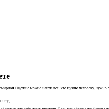
ете
емирной Паутине можно найти все, что нужно человеку, нужно 
поезд.
ождает для себя массу времени. Ведь приобретая жд билеты на 