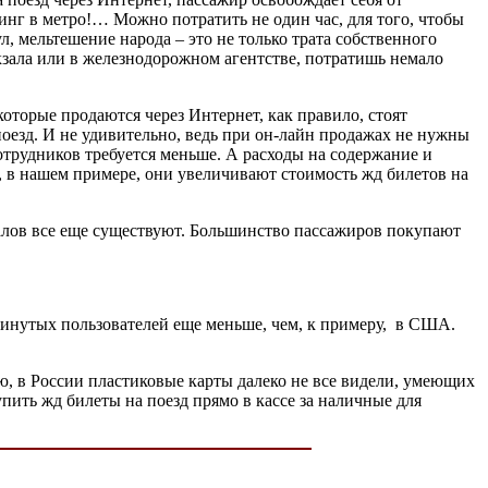
синг в метро!… Можно потратить не один час, для того, чтобы
л, мельтешение народа – это не только трата собственного
кзала или в железнодорожном агентстве, потратишь немало
оторые продаются через Интернет, как правило, стоят
оезд. И не удивительно, ведь при он-лайн продажах не нужны
сотрудников требуется меньше. А расходы на содержание и
, в нашем примере, они увеличивают стоимость жд билетов на
алов все еще существуют. Большинство пассажиров покупают
двинутых пользователей еще меньше, чем, к примеру, в США.
ю, в России пластиковые карты далеко не все видели, умеющих
пить жд билеты на поезд прямо в кассе за наличные для