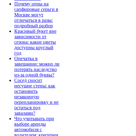
Почему цены на
сапфировые серьги в
Москве могут
отличаться в разы:
подробный разбор
Красивый букет вне
зависимости от
сезона: какие цветы
доступны круглый
год
Опечатка в
завещании: можно ли
потерять наследство
из-за одной буквы?
Сосед сносит
несущие стены: как
остановить
незаконную
перепланировку и не
остаться под
завалами?
Что учитывать при
выборе аренды
автомобиля с
водителем: критерии,