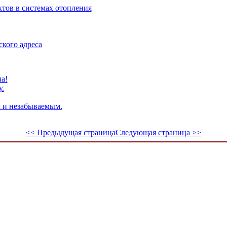
тов в системах отопления
кого адреса
а!
.
м и незабываемым.
<< Предыдущая страница
Следующая страница >>