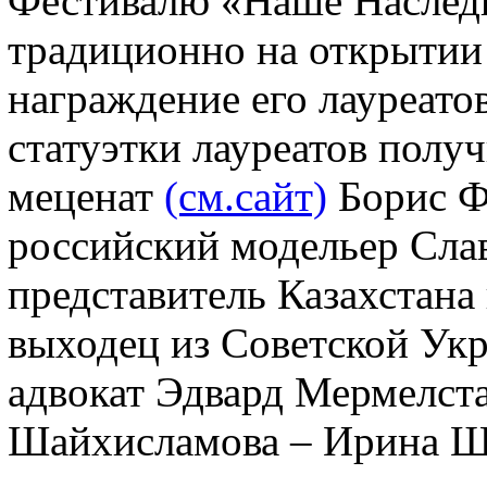
Фестивалю «Наше Наследие
традиционно на открытии
награждение его лауреато
статуэтки лауреатов получ
меценат
(см.сайт)
Борис Ф
российский модельер Слав
представитель Казахстан
выходец из Советской Ук
адвокат Эдвард Мермелст
Шайхисламова – Ирина Ш