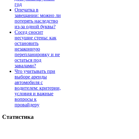
год
Опечатка в
завещании: можно ли
потерять наследство
из-за одной буквы?
Сосед сносит
несущие стены: как
остановить
незаконную
перепланировку и не
остаться под
завалами?
Что учитывать при
выборе аренды
автомобиля с
водителем: критерии,
условия и важные
вопросы к
провайдеру
Статистика