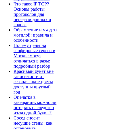
Что такое IP TCP?
Основы работы
протоколов для
передачи данных и
голоса
Обрамление и уход за
могилой: правила и
особенности
Почему цены на
сапфировые серьги в
Москве могут
отличаться в разы:
подробный разбор
Красивый букет вне
зависимости от
сезона: какие цветы
доступны круглый
год
Опечатка в
завещании: можно ли
потерять наследство
из-за одной буквы?
Сосед сносит
несущие стены: как
остановить