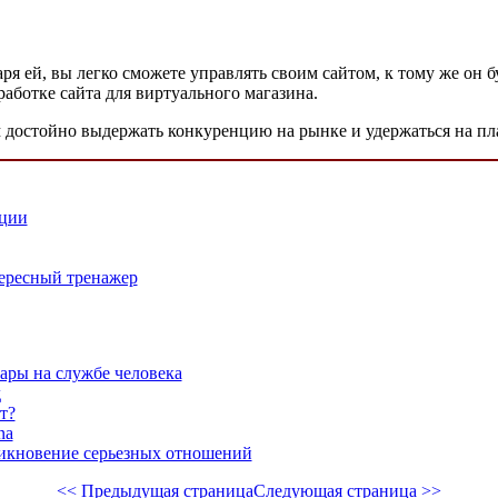
ря ей, вы легко сможете управлять своим сайтом, к тому же он б
зработке сайта для виртуального магазина.
 достойно выдержать конкуренцию на рынке и удержаться на пла
нции
ересный тренажер
ары на службе человека
д
т?
na
никновение серьезных отношений
<< Предыдущая страница
Следующая страница >>