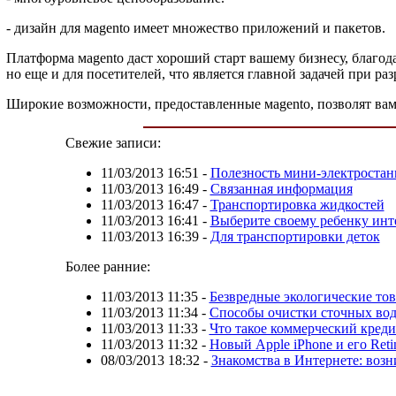
- дизайн для мagento имеет множество приложений и пакетов.
Платформа мagento даст хороший старт вашему бизнесу, благода
но еще и для посетителей, что является главной задачей при ра
Широкие возможности, предоставленные мagento, позволят вам
Свежие записи:
11/03/2013 16:51
-
Полезность мини-электроста
11/03/2013 16:49
-
Связанная информация
11/03/2013 16:47
-
Транспортировка жидкостей
11/03/2013 16:41
-
Выберите своему ребенку инт
11/03/2013 16:39
-
Для транспортировки деток
Более ранние:
11/03/2013 11:35
-
Безвредные экологические тов
11/03/2013 11:34
-
Способы очистки сточных во
11/03/2013 11:33
-
Что такое коммерческий креди
11/03/2013 11:32
-
Новый Apple iPhone и его Reti
08/03/2013 18:32
-
Знакомства в Интернете: воз