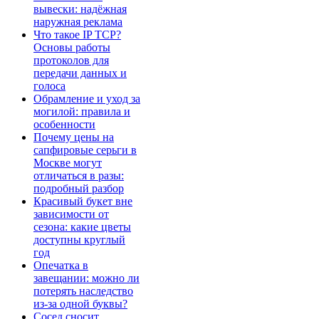
вывески: надёжная
наружная реклама
Что такое IP TCP?
Основы работы
протоколов для
передачи данных и
голоса
Обрамление и уход за
могилой: правила и
особенности
Почему цены на
сапфировые серьги в
Москве могут
отличаться в разы:
подробный разбор
Красивый букет вне
зависимости от
сезона: какие цветы
доступны круглый
год
Опечатка в
завещании: можно ли
потерять наследство
из-за одной буквы?
Сосед сносит