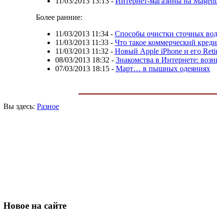
11/03/2013 13:13
-
Интернет-магазины на Magent
Более ранние:
11/03/2013 11:34
-
Способы очистки сточных во
11/03/2013 11:33
-
Что такое коммерческий креди
11/03/2013 11:32
-
Новый Apple iPhone и его Reti
08/03/2013 18:32
-
Знакомства в Интернете: воз
07/03/2013 18:15
-
Март… в пышных одеяниях
Вы здесь:
Разное
Новое
на сайте