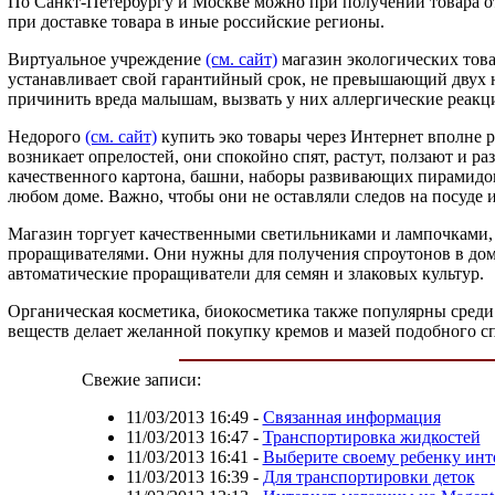
По Санкт-Петербургу и Москве можно при получении товара о
при доставке товара в иные российские регионы.
Виртуальное учреждение
(см. сайт)
магазин экологических това
устанавливает свой гарантийный срок, не превышающий двух н
причинить вреда малышам, вызвать у них аллергические реакц
Недорого
(см. сайт)
купить эко товары через Интернет вполне 
возникает опрелостей, они спокойно спят, растут, ползают и 
качественного картона, башни, наборы развивающих пирамидок
любом доме. Важно, чтобы они не оставляли следов на посуде и
Магазин торгует качественными светильниками и лампочками,
проращивателями. Они нужны для получения спроутонов в дом
автоматические проращиватели для семян и злаковых культур.
Органическая косметика, биокосметика также популярны среди
веществ делает желанной покупку кремов и мазей подобного сп
Свежие записи:
11/03/2013 16:49
-
Связанная информация
11/03/2013 16:47
-
Транспортировка жидкостей
11/03/2013 16:41
-
Выберите своему ребенку инт
11/03/2013 16:39
-
Для транспортировки деток