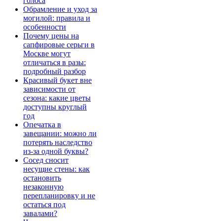
голоса
Обрамление и уход за
могилой: правила и
особенности
Почему цены на
сапфировые серьги в
Москве могут
отличаться в разы:
подробный разбор
Красивый букет вне
зависимости от
сезона: какие цветы
доступны круглый
год
Опечатка в
завещании: можно ли
потерять наследство
из-за одной буквы?
Сосед сносит
несущие стены: как
остановить
незаконную
перепланировку и не
остаться под
завалами?