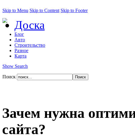
Skip to Menu
Skip to Content
Skip to Footer
Доска
Блог
Авто
Строительство
Разное
Карта
Show Search
Поиск
Зачем нужна оптими
сайта?