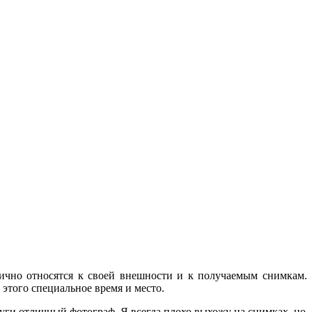
тично относятся к своей внешности и к получаемым снимкам.
я этого специальное время и место.
слуги отличный фотограф. Я всегда плохо выхожу на снимках, но