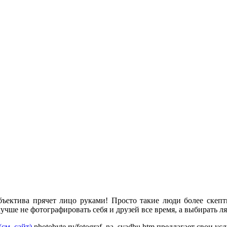
объектива прячет лицо руками! Просто такие люди более скеп
лучше не фотографировать себя и друзей все время, а выбирать л
(см. сайт)
photobyte.ru/fotograf_na_svadbu.htm предлагает свои у