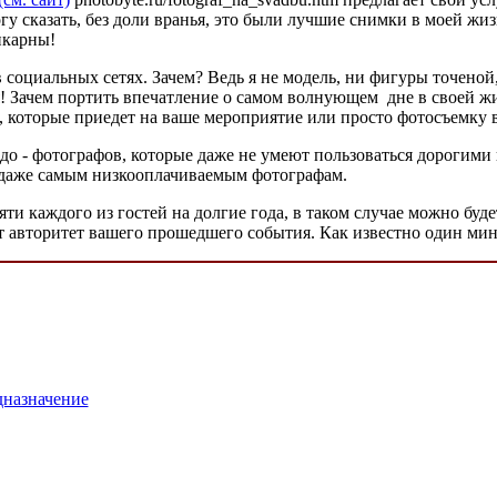
у сказать, без доли вранья, это были лучшие снимки в моей жиз
икарны!
социальных сетях. Зачем? Ведь я не модель, ни фигуры точеной,
я! Зачем портить впечатление о самом волнующем
дне в своей ж
, которые приедет на ваше мероприятие или просто фотосъемку 
до - фотографов, которые даже не умеют пользоваться дорогими
т даже самым низкооплачиваемым фотографам.
и каждого из гостей на долгие года, в таком случае можно буде
т авторитет вашего прошедшего события. Как известно один мин
дназначение