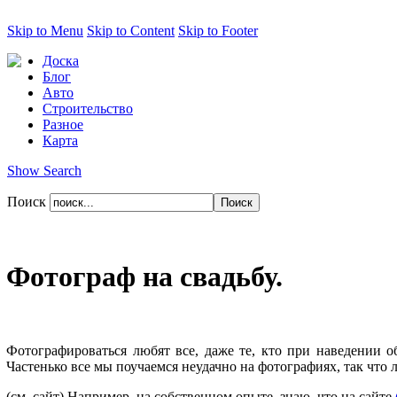
Skip to Menu
Skip to Content
Skip to Footer
Доска
Блог
Авто
Строительство
Разное
Карта
Show Search
Поиск
Фотограф на свадьбу.
Фотографироваться любят все, даже те, кто при наведении 
Частенько все мы поучаемся неудачно на фотографиях, так что 
(см. сайт)
Например, на собственном опыте, знаю, что на сайте