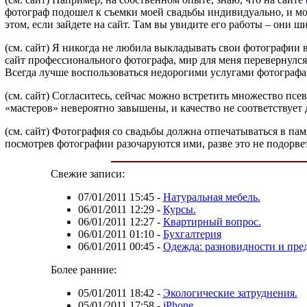
фотограф подошел к съемки моей свадьбы индивидуально, и мог
этом, если зайдете на сайт. Там вы увидите его работы – они ш
(см. сайт)
Я никогда не любила выкладывать свои фотографии в 
сайт профессионального фотографа, мир для меня перевернулс
Всегда лучше воспользоваться недорогими услугами фотографа
(см. сайт)
Согласитесь, сейчас можно встретить множество псев
«мастеров» невероятно завышены, и качество не соответствуе
(см. сайт)
Фотография со свадьбы должна отпечатываться в памят
посмотрев фотографии разочаруются ими, разве это не подорве
Свежие записи:
07/01/2011 15:45
-
Натуральная мебель.
06/01/2011 12:29
-
Курсы.
06/01/2011 12:27
-
Квартирный вопрос.
06/01/2011 01:10
-
Бухгалтерия
06/01/2011 00:45
-
Одежда: разновидности и пре
Более ранние:
05/01/2011 18:42
-
Экологические затруднения.
05/01/2011 17:58
-
iPhone