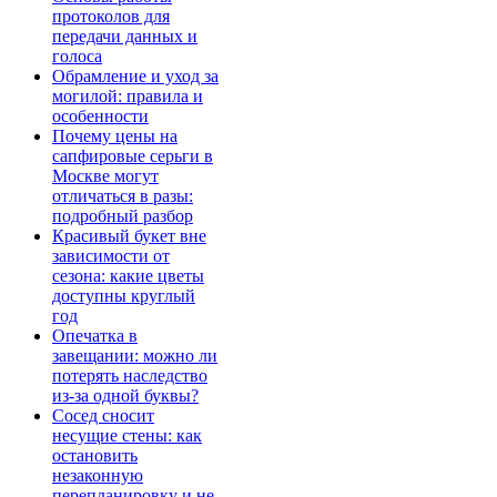
протоколов для
передачи данных и
голоса
Обрамление и уход за
могилой: правила и
особенности
Почему цены на
сапфировые серьги в
Москве могут
отличаться в разы:
подробный разбор
Красивый букет вне
зависимости от
сезона: какие цветы
доступны круглый
год
Опечатка в
завещании: можно ли
потерять наследство
из-за одной буквы?
Сосед сносит
несущие стены: как
остановить
незаконную
перепланировку и не