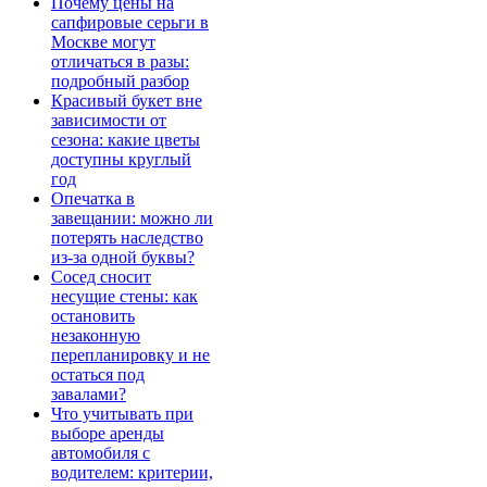
Почему цены на
сапфировые серьги в
Москве могут
отличаться в разы:
подробный разбор
Красивый букет вне
зависимости от
сезона: какие цветы
доступны круглый
год
Опечатка в
завещании: можно ли
потерять наследство
из-за одной буквы?
Сосед сносит
несущие стены: как
остановить
незаконную
перепланировку и не
остаться под
завалами?
Что учитывать при
выборе аренды
автомобиля с
водителем: критерии,