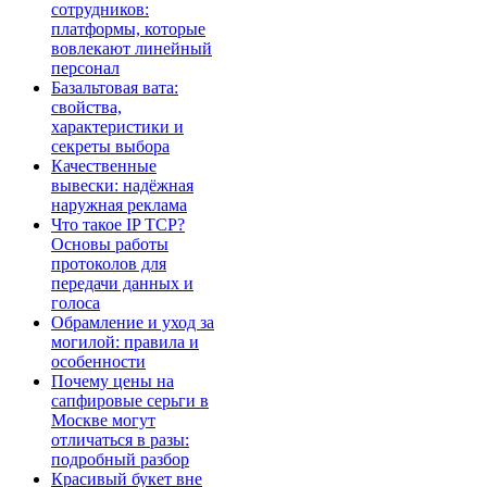
сотрудников:
платформы, которые
вовлекают линейный
персонал
Базальтовая вата:
свойства,
характеристики и
секреты выбора
Качественные
вывески: надёжная
наружная реклама
Что такое IP TCP?
Основы работы
протоколов для
передачи данных и
голоса
Обрамление и уход за
могилой: правила и
особенности
Почему цены на
сапфировые серьги в
Москве могут
отличаться в разы:
подробный разбор
Красивый букет вне