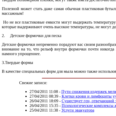
Полезной может стать даже самая обычная пластиковая бутыл
массажным!
Но не все пластиковые емкости могут выдержать температур
которые выдерживают очень высокие температуры, не могут долг
2. Детские формочки для песка
Детские формочки непременно порадуют вас своим разнообрази
внимание на то, что рельеф внутри формочки почти никогда 
намного упрощеннее.
3.Твердые формы
В качестве специальных форм для мыла можно также использо
Свежие записи:
27/04/2011 11:08
-
Пути снижения издержек мел
27/04/2011 08:39
-
Клетки крови и лимфоциты у
26/04/2011 18:09
-
Существует ген, отвечающий з
26/04/2011 15:35
-
Психологические комплексы
25/04/2011 11:38
-
Услуги эвакуатора