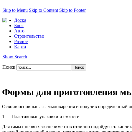
Skip to Menu
Skip to Content
Skip to Footer
Доска
Блог
Авто
Строительство
Разное
Карта
Show Search
Поиск
Формы для приготовления м
Освоив основные азы мыловарения и получив определенный опы
1. Пластиковые упаковки и емкости
Для самых первых экспериментов отлично подойдут стаканчики
твердой полимерной пленки, могут также иметь достаточно ин