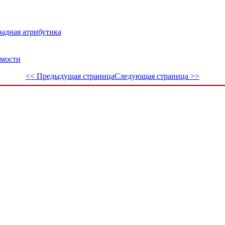
радная атрибутика
имости
<< Предыдущая страница
Следующая страница >>