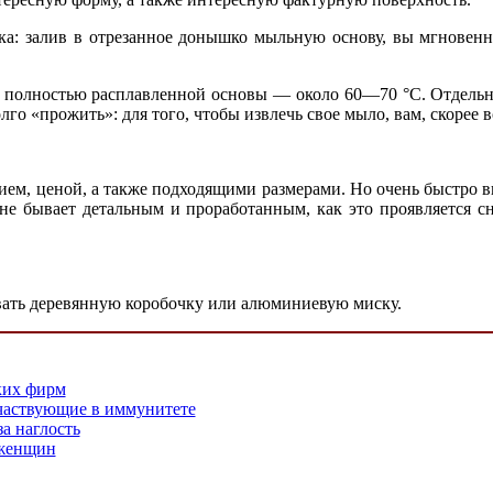
ка: залив в отрезанное донышко мыльную основу, вы мгновенн
у полностью расплавленной основы — около 60—70 °С. Отдельн
о «прожить»: для того, чтобы извлечь свое мыло, вам, скорее вс
ем, ценой, а также подходящими размерами. Но очень быстро в
не бывает детальным и проработанным, как это проявляется с
вать деревянную коробочку или алюминиевую миску.
ких фирм
частвующие в иммунитете
а наглость
 женщин