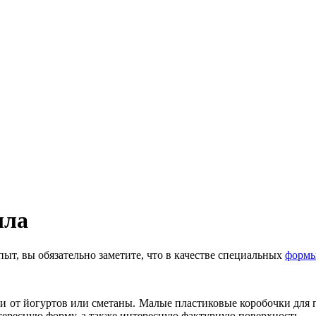
ыла
т, вы обязательно заметите, что в качестве специальных
формы
 от йогуртов или сметаны. Малые пластиковые коробочки для 
тересную форму, а также интересную фактурную поверхность.