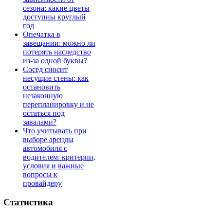
сезона: какие цветы
доступны круглый
год
Опечатка в
завещании: можно ли
потерять наследство
из-за одной буквы?
Сосед сносит
несущие стены: как
остановить
незаконную
перепланировку и не
остаться под
завалами?
Что учитывать при
выборе аренды
автомобиля с
водителем: критерии,
условия и важные
вопросы к
провайдеру
Статистика