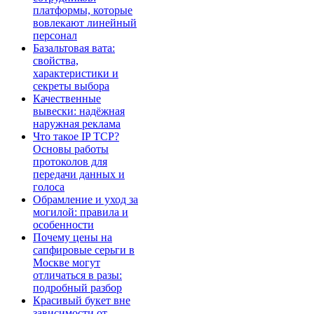
платформы, которые
вовлекают линейный
персонал
Базальтовая вата:
свойства,
характеристики и
секреты выбора
Качественные
вывески: надёжная
наружная реклама
Что такое IP TCP?
Основы работы
протоколов для
передачи данных и
голоса
Обрамление и уход за
могилой: правила и
особенности
Почему цены на
сапфировые серьги в
Москве могут
отличаться в разы:
подробный разбор
Красивый букет вне
зависимости от