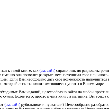
ься к такой книге, как
(см. сайт)
справочник по радиоэлектроник
о именно она позволит раскрыть весь потенциал того или иного
удущем. Если Вам необходимо дать себе возможность наполнить
м, который легко заполнит имеющиеся пустоты в Вашем мире.
еобходимых Вам изданий, целесообразно зайти на любой профил
ую сумму. Более того, просто купив книгу в магазине, Вы всегд
ают
(см. сайт)
рубильники и пускатели? Целесообразно разобрать
ые данные Вы всегда сможете найти на просторах Интернета ил