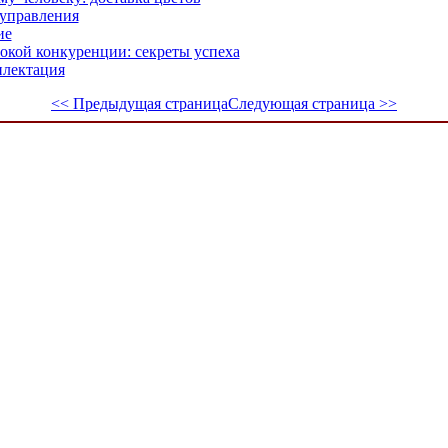
 управления
ие
окой конкуренции: секреты успеха
плектация
<< Предыдущая страница
Следующая страница >>