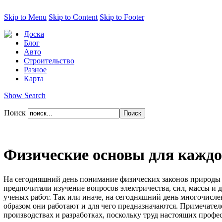
Skip to Menu
Skip to Content
Skip to Footer
Доска
Блог
Авто
Строительство
Разное
Карта
Show Search
Поиск
Физические основы для каждо
На сегодняшний день понимание физических законов природы я
предпочитали изучение вопросов электричества, сил, массы и 
ученых работ. Так или иначе, на сегодняшний день многочисле
образом они работают и для чего предназначаются. Примечател
производствах и разработках, поскольку труд настоящих профе