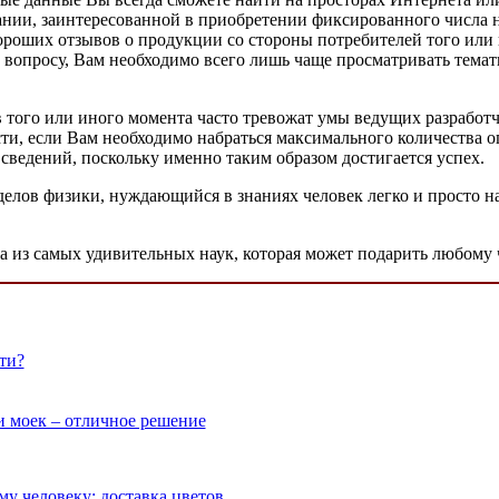
ании, заинтересованной в приобретении фиксированного числа н
роших отзывов о продукции со стороны потребителей того или 
опросу, Вам необходимо всего лишь чаще просматривать темат
 того или иного момента часто тревожат умы ведущих разработ
ти, если Вам необходимо набраться максимального количества оп
сведений, поскольку именно таким образом достигается успех.
делов физики, нуждающийся в знаниях человек легко и просто 
на из самых удивительных наук, которая может подарить любому 
ти?
и моек – отличное решение
у человеку: доставка цветов