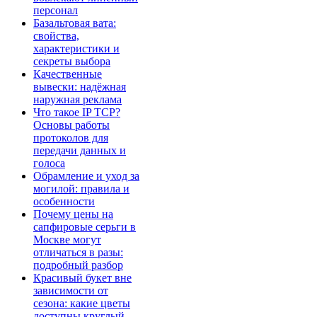
персонал
Базальтовая вата:
свойства,
характеристики и
секреты выбора
Качественные
вывески: надёжная
наружная реклама
Что такое IP TCP?
Основы работы
протоколов для
передачи данных и
голоса
Обрамление и уход за
могилой: правила и
особенности
Почему цены на
сапфировые серьги в
Москве могут
отличаться в разы:
подробный разбор
Красивый букет вне
зависимости от
сезона: какие цветы
доступны круглый