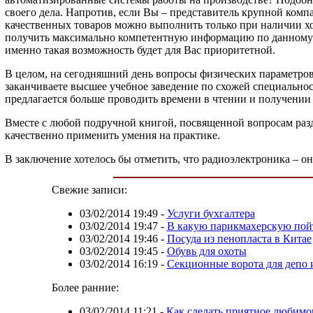
своего дела. Напротив, если Вы – представитель крупной комп
качественных товаров можно выполнить только при наличии хо
получить максимально компетентную информацию по данному в
именно такая возможность будет для Вас приоритетной.
В целом, на сегодняшний день вопросы физических параметров
заканчиваете высшее учебное заведение по схожей специальнос
предлагается больше проводить времени в чтении и получении 
Вместе с любой подручной книгой, посвященной вопросам раз
качественно применить умения на практике.
В заключение хотелось бы отметить, что радиоэлектроника – о
Свежие записи:
03/02/2014 19:49
-
Услуги бухгалтера
03/02/2014 19:47
-
В какую парикмахерскую пой
03/02/2014 19:46
-
Посуда из пенопласта в Китае
03/02/2014 19:45
-
Обувь для охоты
03/02/2014 16:19
-
Секционные ворота для депо 
Более ранние:
03/02/2014 11:21
-
Как сделать приятное любимом