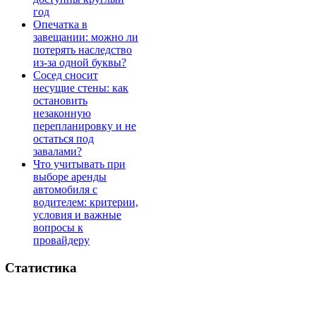
год
Опечатка в
завещании: можно ли
потерять наследство
из-за одной буквы?
Сосед сносит
несущие стены: как
остановить
незаконную
перепланировку и не
остаться под
завалами?
Что учитывать при
выборе аренды
автомобиля с
водителем: критерии,
условия и важные
вопросы к
провайдеру
Статистика