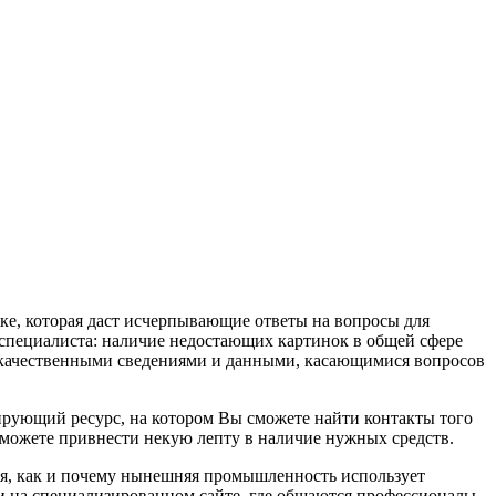
е, которая даст исчерпывающие ответы на вопросы для
 специалиста: наличие недостающих картинок в общей сфере
ся качественными сведениями и данными, касающимися вопросов
ирующий ресурс, на котором Вы сможете найти контакты того
а сможете привнести некую лепту в наличие нужных средств.
ся, как и почему нынешняя промышленность использует
и на специализированном сайте, где общаются профессионалы