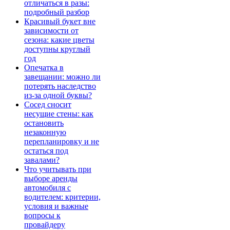
отличаться в разы:
подробный разбор
Красивый букет вне
зависимости от
сезона: какие цветы
доступны круглый
год
Опечатка в
завещании: можно ли
потерять наследство
из-за одной буквы?
Сосед сносит
несущие стены: как
остановить
незаконную
перепланировку и не
остаться под
завалами?
Что учитывать при
выборе аренды
автомобиля с
водителем: критерии,
условия и важные
вопросы к
провайдеру