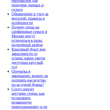
протоколов для
передачи данных и
голоса
Обрамление и уход за
могилой: правила и
особенности
Почему цены на
сапфировые серьги в
Москве могут
отличаться в разы:
подробный разбор
Красивый букет вне
зависимости от
сезона: какие цветы
доступны круглый
год
Опечатка в
завещании: можно ли
потерять наследство
из-за одной буквы?
Сосед сносит
несущие стены: как
остановить
незаконную
перепланировку и не