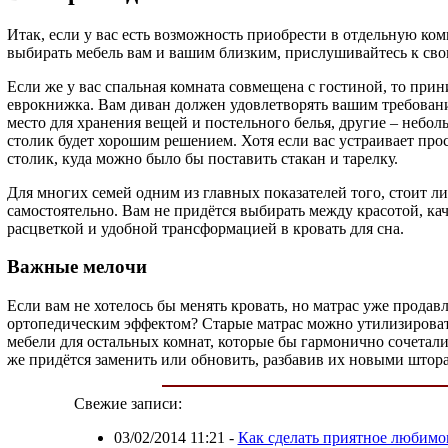
Итак, если у вас есть возможность приобрести в отдельную комн
выбирать мебель вам и вашим близким, прислушивайтесь к св
Если же у вас спальная комната совмещена с гостиной, то прин
еврокнижка. Вам диван должен удовлетворять вашим требован
место для хранения вещей и постельного белья, другие – небол
столик будет хорошим решением. Хотя если вас устраивает пр
столик, куда можно было бы поставить стакан и тарелку.
Для многих семей одним из главных показателей того, стоит ли
самостоятельно. Вам не придётся выбирать между красотой, ка
расцветкой и удобной трансформацией в кровать для сна.
Важные мелочи
Если вам не хотелось бы менять кровать, но матрас уже продав
ортопедическим эффектом? Старые матрас можно утилизировать 
мебели для остальных комнат, которые бы гармонично сочетали
же придётся заменить или обновить, разбавив их новыми штор
Свежие записи:
03/02/2014 11:21
-
Как сделать приятное любимом