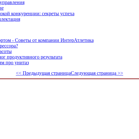
 управления
ие
окой конкуренции: секреты успеха
плектация
ортом - Советы от компании ИнтерАтлетика
рессора?
асоты
ог продуктивного результата
м про унитаз
<< Предыдущая страница
Следующая страница >>