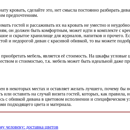
ату кровать, сделайте это, нет смысла постоянно разбирать дива
оим предпочтениям.
имать гостей и рассаживать их на кровать не уместно и неудобно
иям, он должен быть комфортным, может идти в комплекте с кр
ьшое и скрытое хранилище для журналов, напитков и прочего. Ес
остой и недорогой диван с красивой обивкой, то вы можете под
 приобретать мебель, является её стоимость. На шкафы угловые 
чеством и стоимостью, т.к. мебель может быть идеальной даже п
лен в некоторых местах и оставляет желать лучшего, почему бы 
или оставить на случай визита гостей, которых, как правила, 
сь с обивкой дивана в цветовом исполнении и специфическом уз
ами подходящего цвета и материала.
у человеку: доставка цветов