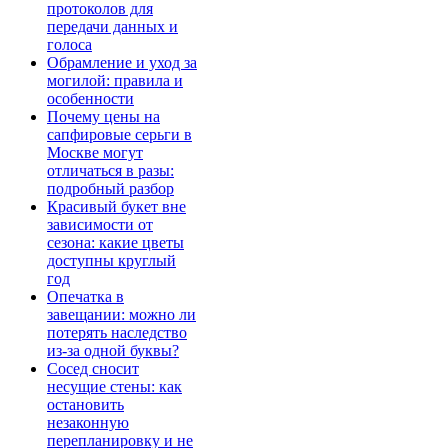
протоколов для
передачи данных и
голоса
Обрамление и уход за
могилой: правила и
особенности
Почему цены на
сапфировые серьги в
Москве могут
отличаться в разы:
подробный разбор
Красивый букет вне
зависимости от
сезона: какие цветы
доступны круглый
год
Опечатка в
завещании: можно ли
потерять наследство
из-за одной буквы?
Сосед сносит
несущие стены: как
остановить
незаконную
перепланировку и не