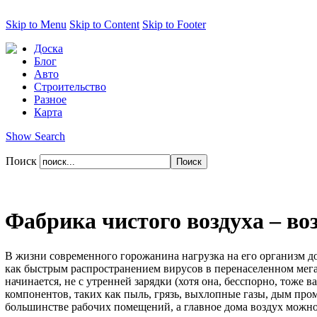
Skip to Menu
Skip to Content
Skip to Footer
Доска
Блог
Авто
Строительство
Разное
Карта
Show Search
Поиск
Фабрика чистого воздуха – во
В жизни современного горожанина нагрузка на его организм д
как быстрым распространением вирусов в перенаселенном мегап
начинается, не с утренней зарядки (хотя она, бесспорно, тоже
компонентов, таких как пыль, грязь, выхлопные газы, дым пр
большинстве рабочих помещений, а главное дома воздух можно