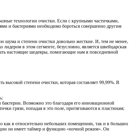
разные технологии очистки. Если с крупными частичками,
иями и бактериями необходимо бороться совершенно другим
ю шума и степени очистки довольно жесткие. И, тем не менее,
 лидером в этом сегменте, безусловно, является швейцарская
авать настоящие шедевры, помогающие нам в повседневной
ть высокой степени очистки, которая составляет 99,99%. В
ь;
и бактерии. Возможно это благодаря его инновационной
ички грязи, попадая в это поле, притягиваются к пластинам;
но как в относительно небольших помещениях, так и в больших
тации он имеет таймер и функцию «ночной режим». Он