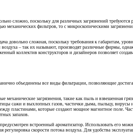
ольно сложно, поскольку для различных загрязнений требуются 
щью механических фильтров, то с микроскопическими загрязнен
ача довольно сложная, поскольку требования к габаритам, уровн
воздуха – так их называют, производят различные фирмы, однако
лаженный коллектив конструкторов и дизайнеров позволяет созд
органично объединены все виды фильтрации, позволяющие достига
е механические загрязнения, такие как пыль и взвешенная гряз
тицы сажи и выхлопных газов, частички дыма, пыльцу, вирусы 
ежду пластинами, которые создают мощное магнитное поле. Част
ятных запахов.
о предусмотрен встроенный ароматизатор. Использовать его мож
ая регулировка скорости потока воздуха. Для удобства эксплуа