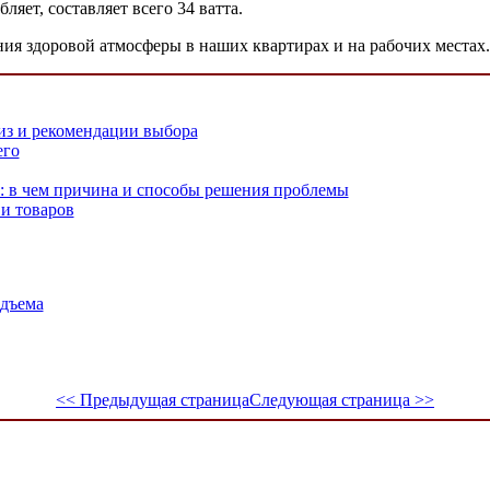
яет, составляет всего 34 ватта.
ия здоровой атмосферы в наших квартирах и на рабочих местах.
из и рекомендации выбора
его
т: в чем причина и способы решения проблемы
 и товаров
одъема
<< Предыдущая страница
Следующая страница >>