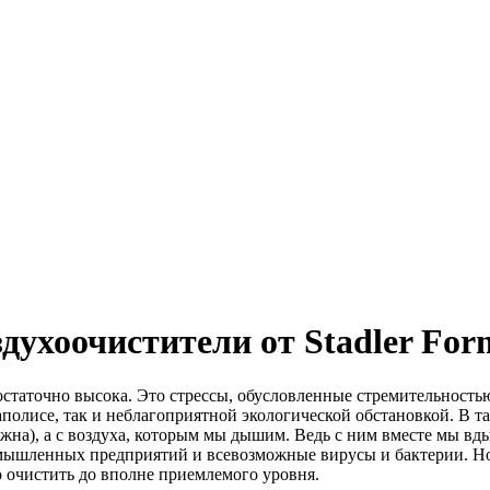
здухоочистители от Stadler For
остаточно высока. Это стрессы, обусловленные стремительност
олисе, так и неблагоприятной экологической обстановкой. В та
 важна), а с воздуха, которым мы дышим. Ведь с ним вместе мы в
омышленных предприятий и всевозможные вирусы и бактерии. Но 
 очистить до вполне приемлемого уровня.