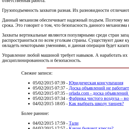
ответственная работа.
Грузоподъемность захватов разная. Их разновидности отличают
Данный механизм обеспечивает надежный подъем. Поэтому мож
срока. Это говорит о том, что безопасность данного механизма
Захваты вертикальные являются популярными среди стран запад
распространиться по всем уголкам страны. Существуют даже ку
овладеть некоторыми умениями, и данная операция будет казать
Управление любой машиной требует навыков. А наработать их
дисциплинированность и безопасность.
Свежие записи:
05/02/2015 07:39
-
Юридическая консультация
05/02/2015 07:37
-
Доска объявлений не работае
05/02/2015 07:35
-
orlada.com - доска объявлений
05/02/2015 07:34
-
Фабрика чистого воздуха – во
04/02/2015 18:05
-
Как выбрать школу танцев?
Более ранние:
04/02/2015 17:59
-
Тали
04/02/2015 17:57
-
Какие бывают кресла?