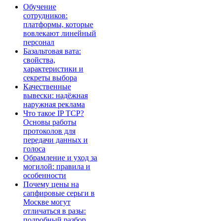
Обучение
сотрудников:
платформы, которые
вовлекают линейный
персонал
Базальтовая вата:
свойства,
характеристики и
секреты выбора
Качественные
вывески: надёжная
наружная реклама
Что такое IP TCP?
Основы работы
протоколов для
передачи данных и
голоса
Обрамление и уход за
могилой: правила и
особенности
Почему цены на
сапфировые серьги в
Москве могут
отличаться в разы:
подробный разбор