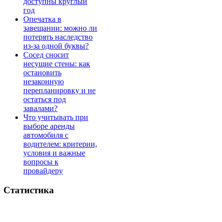
доступны круглый
год
Опечатка в
завещании: можно ли
потерять наследство
из-за одной буквы?
Сосед сносит
несущие стены: как
остановить
незаконную
перепланировку и не
остаться под
завалами?
Что учитывать при
выборе аренды
автомобиля с
водителем: критерии,
условия и важные
вопросы к
провайдеру
Статистика