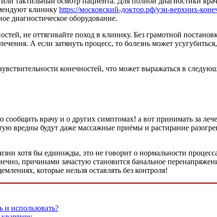
 или тактильный осмотр пациента. Для полной диагностики врач 
омендуют клинику
https://московский-доктор.рф/узи-верхних-кон
ное диагностическое оборудование.
остей, не оттягивайте поход в клинику. Без грамотной постанов
лечения. А если затянуть процесс, то болезнь может усугубитьс
чувствительности конечностей, что может выражаться в следу
но сообщить врачу и о других симптомах! а вот принимать за л
стую вредны будут даже массажные приёмы и растирание разогр
изни хотя бы единожды, это не говорит о нормальности процесса
Конечно, причинами зачастую становится банальное перенапряже
щемлениях, которые нельзя оставлять без контроля!
ь и использовать?
 квартиру