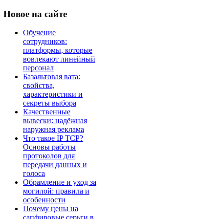
Новое
на сайте
Обучение
сотрудников:
платформы, которые
вовлекают линейный
персонал
Базальтовая вата:
свойства,
характеристики и
секреты выбора
Качественные
вывески: надёжная
наружная реклама
Что такое IP TCP?
Основы работы
протоколов для
передачи данных и
голоса
Обрамление и уход за
могилой: правила и
особенности
Почему цены на
сапфировые серьги в