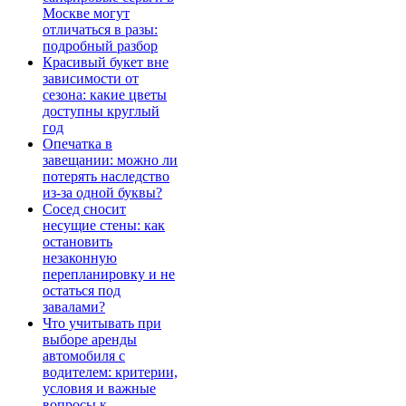
Москве могут
отличаться в разы:
подробный разбор
Красивый букет вне
зависимости от
сезона: какие цветы
доступны круглый
год
Опечатка в
завещании: можно ли
потерять наследство
из-за одной буквы?
Сосед сносит
несущие стены: как
остановить
незаконную
перепланировку и не
остаться под
завалами?
Что учитывать при
выборе аренды
автомобиля с
водителем: критерии,
условия и важные
вопросы к