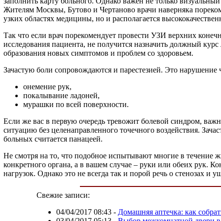
заполнить карту больного. Однако важен не только визуальный
Жителям Москвы, Бутово и Чертаново врачи наверняка порек
узких областях медицины, но и располагается высококачествен
Так что если врач порекомендует провести УЗИ верхних конечн
исследования пациента, не получится назначить должный курс 
образования новых симптомов и проблем со здоровьем.
Зачастую боли сопровождаются и парестезией. Это нарушение 
онемение рук,
покалывание ладоней,
мурашки по всей поверхности.
Если же вас в первую очередь тревожит болевой синдром, важ
ситуацию без целенаправленного точечного воздействия. Зача
больных считается панацеей.
Не смотря на то, что подобное испытывают многие в течение ж
конкретного органа, а в вашем случае – руки или обеих рук. 
нагрузок. Однако это не всегда так и порой речь о стенозах и у
Свежие записи:
04/04/2017 08:43
-
Домашняя аптечка: как собрат
03/04/2017 05:13
-
Выбор межкомнатной двери в