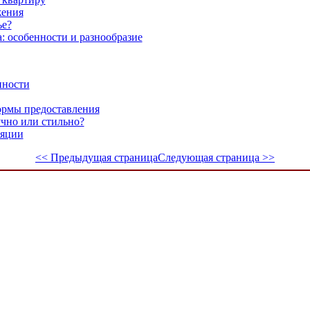
жения
ье?
: особенности и разнообразие
нности
ормы предоставления
учно или стильно?
ляции
<< Предыдущая страница
Следующая страница >>