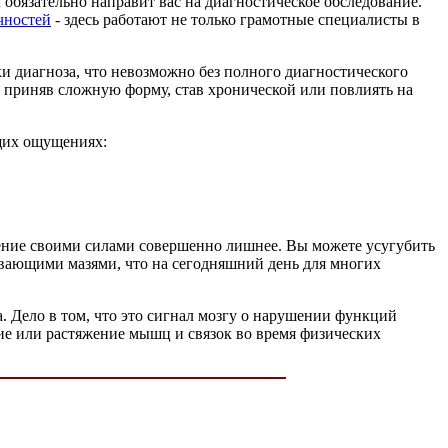
обязательно направит вас на диагностическое обследование.
ечностей
- здесь работают не только грамотные специалисты в
ки диагноза, что невозможно без полного диагностического
я, приняв сложную форму, став хронической или повлиять на
ющих ощущениях:
ечение своими силами совершенно лишнее. Вы можете усугубить
евающими мазями, что на сегодняшний день для многих
. Дело в том, что это сигнал мозгу о нарушении функций
ние или растяжение мышц и связок во время физических