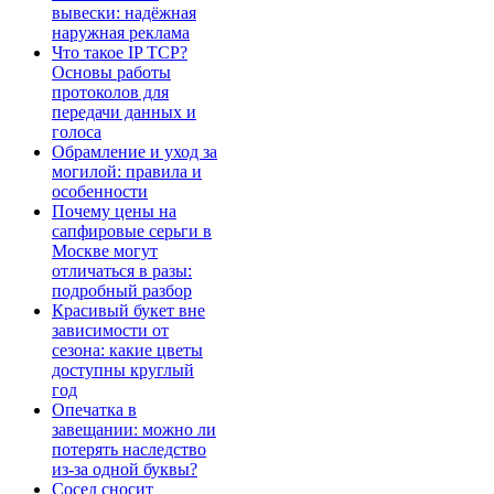
вывески: надёжная
наружная реклама
Что такое IP TCP?
Основы работы
протоколов для
передачи данных и
голоса
Обрамление и уход за
могилой: правила и
особенности
Почему цены на
сапфировые серьги в
Москве могут
отличаться в разы:
подробный разбор
Красивый букет вне
зависимости от
сезона: какие цветы
доступны круглый
год
Опечатка в
завещании: можно ли
потерять наследство
из-за одной буквы?
Сосед сносит