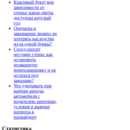
Красивый букет вне
зависимости от
сезона: какие цветы
доступны круглый
год
Опечатка в
завещании: можно ли
потерять наследство
из-за одной буквы?
Сосед сносит
несущие стены: как
остановить
незаконную
перепланировку и не
остаться под
завалами?
Что учитывать при
выборе аренды
автомобиля с
водителем: критерии,
условия и важные
вопросы к
провайдеру
Статистика