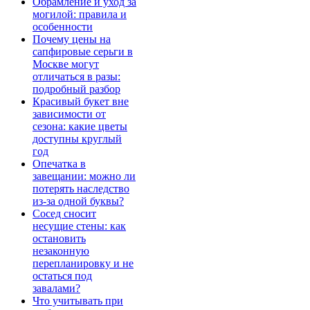
Обрамление и уход за
могилой: правила и
особенности
Почему цены на
сапфировые серьги в
Москве могут
отличаться в разы:
подробный разбор
Красивый букет вне
зависимости от
сезона: какие цветы
доступны круглый
год
Опечатка в
завещании: можно ли
потерять наследство
из-за одной буквы?
Сосед сносит
несущие стены: как
остановить
незаконную
перепланировку и не
остаться под
завалами?
Что учитывать при