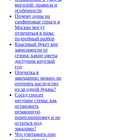
могилой: правила и
особенности
Почему цены на
сапфировые серьги в
Москве могут
отличаться в разы:
подробный разбор
Красивый букет вне
зависимости от
сезона: какие цветы
доступны круглый
год
Опечатка в
завещании: можно ли
потерять наследство
из-за одной буквы?
Сосед сносит
несущие стены: как
остановить
незаконную
перепланировку и не
остаться под
завалами?
Что учитывать при
выборе аренды