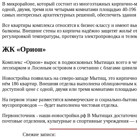
В микрорайоне, который состоит из многоэтажных кирпично-м
одной, двумя, тремя или четырьмя комнатами площадью 40-196
самых интересных архитектурных решений, обеспечить здания
Все квартиры комплекса относятся к бизнес-классу и имеют в
балконы. Внешние стены из кирпича надёжно защитят жильё от
регулировкой температуры, протянута электропроводка и теле
ЖК «Орион»
Комплекс «Орион» вырос в подмосковных Мытищах всего в че
лесопарком и Лосиным островом в сочетании с благами цивил
Новостройка появилась на северо-западе Мытищ, это кирпично
нём 186 квартир. Внешняя отделка выполнена облицовочным к
доступной цене с одной, двумя или тремя комнатами площадью 
На первом этаже разместятся коммерческие и социально-быто
мусоропроводов — будет выполнена чистовая отделка.
Первоисточник - наши-новостройки.рф В Мытищах достаточное 
почтовые отделения, культурные и спортивные учреждения — и 
Свежие записи: