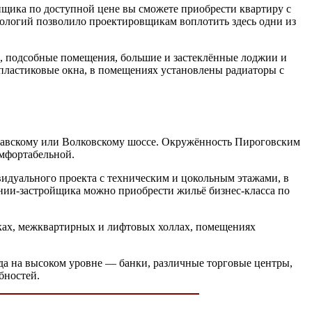
щика по доступной цене вы сможете приобрести квартиру с
нологий позволило проектировщикам воплотить здесь одни из
и, подсобные помещения, большие и застеклённые лоджии и
пластиковые окна, в помещениях установлены радиаторы с
лавскому или Волковскому шоссе. Окружённость Пироговским
мфортабельной.
идуального проекта с техническим и цокольным этажами, в
ии-застройщика можно приобрести жильё бизнес-класса по
тках, межквартирных и лифтовых холлах, помещениях
да на высоком уровне — банки, различные торговые центры,
бностей.