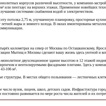
онолитных корпусов различной высотности, у компании-застрой
 м² или пентхаус на верхних этажах. Применение новейших тех
 лучшими системами снабжения водой и электричеством.
ысоту потолка 2,75 м, улучшенную планировку, просторные кухн
 летней жары и зимнего холода. В окнах вмонтированы металло
коммуникации.
тырёх километрах на север от Москвы по Осташкинскому, Ярос
изации Мытищ и Москвы сделают вашу жизнь здесь уютной и ко
-монолитное двухсекционное здание высотою в 12 этажей индив
ирпичом и вентилируемыми фасадными плитами. Здесь у компан
43-106 м².
вые структуры. В местах общего пользования — лестничных кле
число вузов, лицеев, школ, детских садов. Инфрастуктура горо
постоянно развивается по мере роста числа жителей и их потре