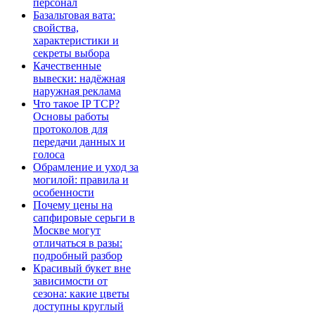
персонал
Базальтовая вата:
свойства,
характеристики и
секреты выбора
Качественные
вывески: надёжная
наружная реклама
Что такое IP TCP?
Основы работы
протоколов для
передачи данных и
голоса
Обрамление и уход за
могилой: правила и
особенности
Почему цены на
сапфировые серьги в
Москве могут
отличаться в разы:
подробный разбор
Красивый букет вне
зависимости от
сезона: какие цветы
доступны круглый