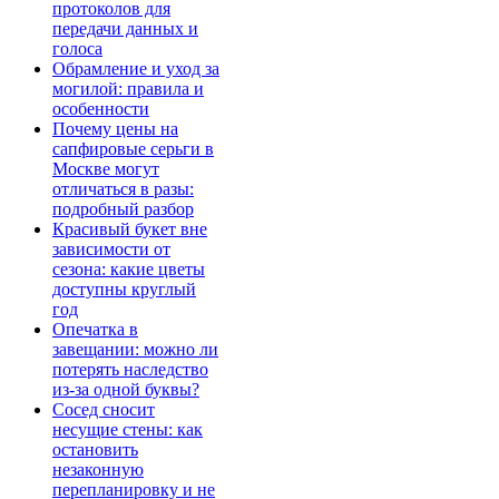
протоколов для
передачи данных и
голоса
Обрамление и уход за
могилой: правила и
особенности
Почему цены на
сапфировые серьги в
Москве могут
отличаться в разы:
подробный разбор
Красивый букет вне
зависимости от
сезона: какие цветы
доступны круглый
год
Опечатка в
завещании: можно ли
потерять наследство
из-за одной буквы?
Сосед сносит
несущие стены: как
остановить
незаконную
перепланировку и не