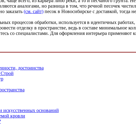
в, чаще всего, из карьера либо реки, а то и песчаного грунта. 
ляются аналогами, но разница в том, что речной песочек чистил
но заказать
(см. сайт)
песок в Новосибирске с доставкой, тогда н
льных процессов обработки, используется в идентичных работах
ровести отделку в пространстве, ведь в составе минимальное кол
йтесь со специалистами. Для оформления интерьера применяют к
нности, достоинства
 Строй
ур
ространства
и искусственных оснований
емой кровли
?