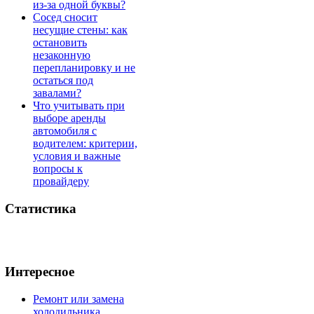
из-за одной буквы?
Сосед сносит
несущие стены: как
остановить
незаконную
перепланировку и не
остаться под
завалами?
Что учитывать при
выборе аренды
автомобиля с
водителем: критерии,
условия и важные
вопросы к
провайдеру
Статистика
Интересное
Ремонт или замена
холодильника