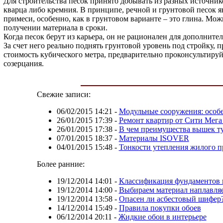
Для строительства песок принято добывать из разных источнико
кварца либо кремния. В принципе, речной и грунтовой песок яв
примеси, особенно, как в грунтовом варианте – это глина. Мож
получении материала в сроки.
Когда песок берут из карьера, он не рационален для дополните
За счет него реально поднять грунтовой уровень под стройку, п
стоимость кубического метра, предварительно проконсультиру
созерцания.
Свежие записи:
06/02/2015 14:21
-
Модульные сооружения: особе
26/01/2015 17:39
-
Ремонт квартир от Сити Мега
26/01/2015 17:38
-
В чем преимущества вышек т
07/01/2015 18:37
-
Материалы ISOVER
04/01/2015 15:48
-
Тонкости утепления жилого п
Более ранние:
19/12/2014 14:01
-
Классификация фундаментов 
19/12/2014 14:00
-
Выбираем материал наплавля
19/12/2014 13:58
-
Опасен ли асбестовый шифер
14/12/2014 15:49
-
Правила покупки обоев
06/12/2014 20:11
-
Жидкие обои в интерьере