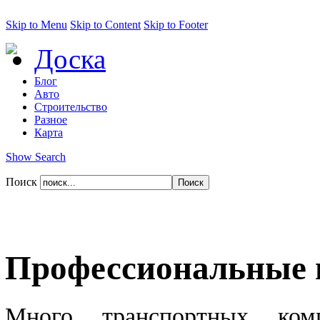
Skip to Menu
Skip to Content
Skip to Footer
Доска
Блог
Авто
Строительство
Разное
Карта
Show Search
Поиск
Профессиональные 
Много транспортных ком