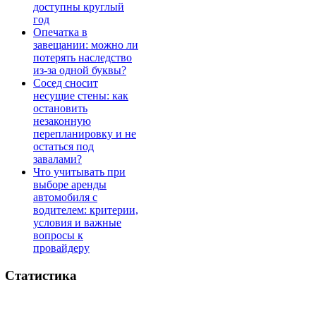
доступны круглый
год
Опечатка в
завещании: можно ли
потерять наследство
из-за одной буквы?
Сосед сносит
несущие стены: как
остановить
незаконную
перепланировку и не
остаться под
завалами?
Что учитывать при
выборе аренды
автомобиля с
водителем: критерии,
условия и важные
вопросы к
провайдеру
Статистика