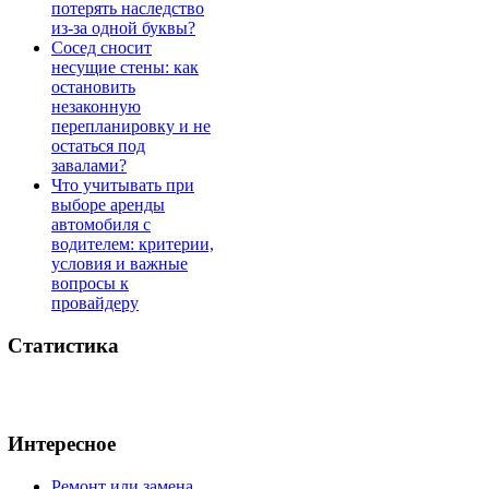
потерять наследство
из-за одной буквы?
Сосед сносит
несущие стены: как
остановить
незаконную
перепланировку и не
остаться под
завалами?
Что учитывать при
выборе аренды
автомобиля с
водителем: критерии,
условия и важные
вопросы к
провайдеру
Статистика
Интересное
Ремонт или замена