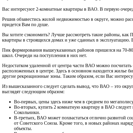
Вас интересуют 2-комнатные квартиры в ВАО. В первую очеред
Решив обзавестись жилой недвижимостью в округе, можно расс
придется Вам по душе.
Вы хотите сэкономить? Лучше рассмотреть такие районы, как П
квартиры в строящихся домах и уже сданных в эксплуатацию. 
Пик формирования вышеуказанных районов пришелся на 70-80 г
школ. Очереди на поступления в них нет.
Недостатком удаленной от центра части ВАО можно посчитать 
расположенных в центре. Здесь в основном находится жилье б
другие рекреационные зоны. Таким образом, если Вас интересу
Из вышесказанного следует сделать вывод, что ВАО – это окр
выглядят следующим образом:
Во-первых, цены здесь ниже чем в среднем по мегаполис
Во-вторых, купить 2 комнатную квартиру в ВАО следует 
Сокольники.
В-третьих, ВАО может похвастаться отлично развитой со
от Советского Союза. Кроме того, в новых районах наря
объекты.