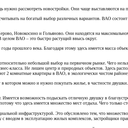
ь нужно рассмотреть новостройки. Они чаще выставляются на п
читывать на богатый выбор различных вариантов. ВАО состоит 
ерово, Новокосино и Гольяново. Они находятся на максимально
В целом ВАО – это быстро растущий ввысь округ.
оды прошлого века. Благодаря этому здесь имеется масса объек
относительно небольшой выбор на первичном рынке. Чего нельзя
изнес-класса. Не лишен центр и природных объектов. Здесь рас
ют 2 комнатные квартиры в ВАО, в экологически чистом районе,
уг в котором можно и нужно покупать жилье, в частности двушк
у. Имеется возможность подыскать отличную двушку в благоустро
потому что здесь имеется множество мест отдыха. Чего только 
циальной инфраструктурой. Это обусловлено тем, что множество
ду с вводом в эксплуатацию жилых комплексов, застройщики пр