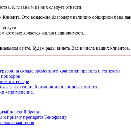
тва. К главным из них следует отнести:
 Клиента. Это возможно благодаря наличию обширной базы дан
 услуги.
м которых является жилая недвижимость.
льном сайте. Будем рады видеть Вас в числе наших клиентов.
грузов на складе временного хранения: правила и тонкости
 приборов
ном интерьере
ия – эффективный помощник в вопросах чистоты
ки - применение.
дизайнерский бренд
я к приему препарата Тенофовир
ля бьюти мастеров