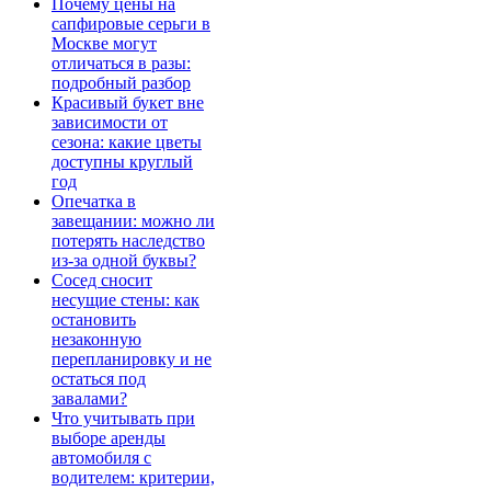
Почему цены на
сапфировые серьги в
Москве могут
отличаться в разы:
подробный разбор
Красивый букет вне
зависимости от
сезона: какие цветы
доступны круглый
год
Опечатка в
завещании: можно ли
потерять наследство
из-за одной буквы?
Сосед сносит
несущие стены: как
остановить
незаконную
перепланировку и не
остаться под
завалами?
Что учитывать при
выборе аренды
автомобиля с
водителем: критерии,