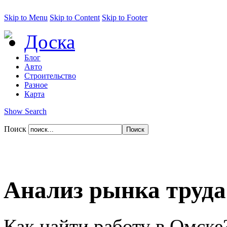
Skip to Menu
Skip to Content
Skip to Footer
Доска
Блог
Авто
Строительство
Разное
Карта
Show Search
Поиск
Анализ рынка труд
Как найти работу в Омске