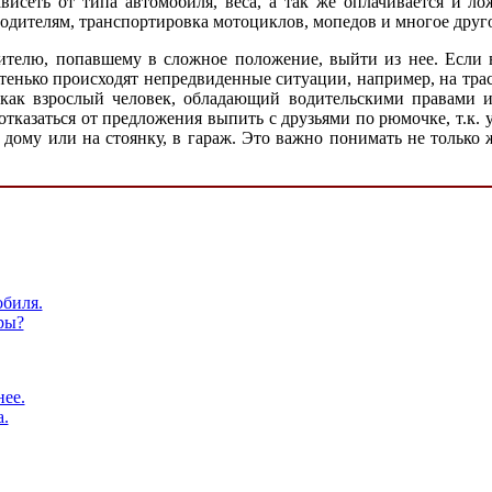
зависеть от типа автомобиля, веса, а так же оплачивается и 
дителям, транспортировка мотоциклов, мопедов и многое друго
дителю, попавшему в сложное положение, выйти из нее. Если
стенько происходят непредвиденные ситуации, например, на тра
 как взрослый человек, обладающий водительскими правами и
отказаться от предложения выпить с друзьями по рюмочке, т.к.
дому или на стоянку, в гараж. Это важно понимать не только
обиля.
ры?
нее.
.