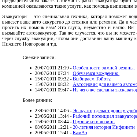
предварительном заказе. Стоимость работ эвакуатора будет 
компанией оказываются такие услуги, как помощь выпившим во
Эвакуаторы – это специальная техника, которая поможет во
вывезет ваше авто аккуратно до стоянки или ремонта. Да и ча
просить их помочь вам? Это глупо, неуместно и нагло. Вы
вызывайте автоэвакуатор. Так же случается, что вы не можете 
через службу эвакуации, чтобы они доставили вашу машину к 
Нижнего Новгорода и т.д.
Свежие записи:
20/07/2011 21:19
-
Особенности зимней резины.
20/07/2011 07:34
-
Обучаемся вождению.
15/07/2011 09:32
-
Выбираем Тойоту.
15/07/2011 08:32
-
Автосервис для вашего автом
14/07/2011 09:47
-
Из чего же сделаны экскавато
Более ранние:
23/06/2011 14:06
-
Эвакуатор делает дорогу удоб
23/06/2011 13:44
-
Рабочий потенциал эвакуатора
15/06/2011 08:44
-
Грузовики в лизинг.
08/06/2011 12:21
-
20-летняя история Инфинити
20/05/2011 15:41
-
КамАз