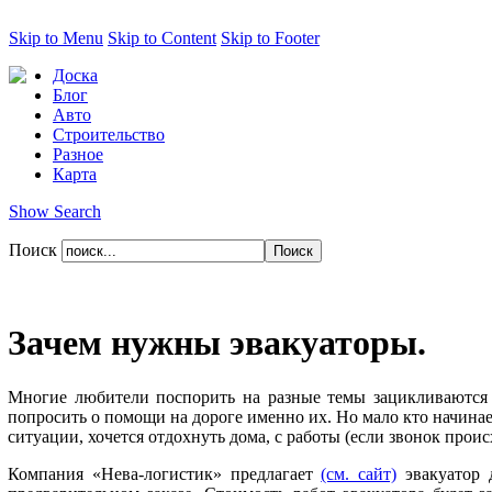
Skip to Menu
Skip to Content
Skip to Footer
Доска
Блог
Авто
Строительство
Разное
Карта
Show Search
Поиск
Зачем нужны эвакуаторы.
Многие любители поспорить на разные темы зацикливаются 
попросить о помощи на дороге именно их. Но мало кто начинает
ситуации, хочется отдохнуть дома, с работы (если звонок проис
Компания «Нева-логистик» предлагает
(см. сайт)
эвакуатор 