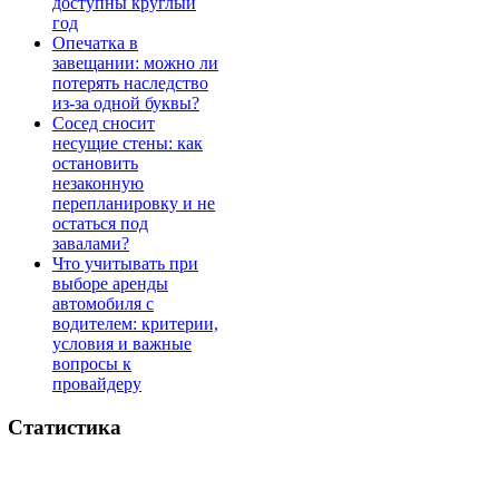
доступны круглый
год
Опечатка в
завещании: можно ли
потерять наследство
из-за одной буквы?
Сосед сносит
несущие стены: как
остановить
незаконную
перепланировку и не
остаться под
завалами?
Что учитывать при
выборе аренды
автомобиля с
водителем: критерии,
условия и важные
вопросы к
провайдеру
Статистика