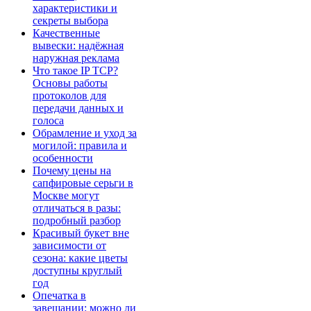
характеристики и
секреты выбора
Качественные
вывески: надёжная
наружная реклама
Что такое IP TCP?
Основы работы
протоколов для
передачи данных и
голоса
Обрамление и уход за
могилой: правила и
особенности
Почему цены на
сапфировые серьги в
Москве могут
отличаться в разы:
подробный разбор
Красивый букет вне
зависимости от
сезона: какие цветы
доступны круглый
год
Опечатка в
завещании: можно ли