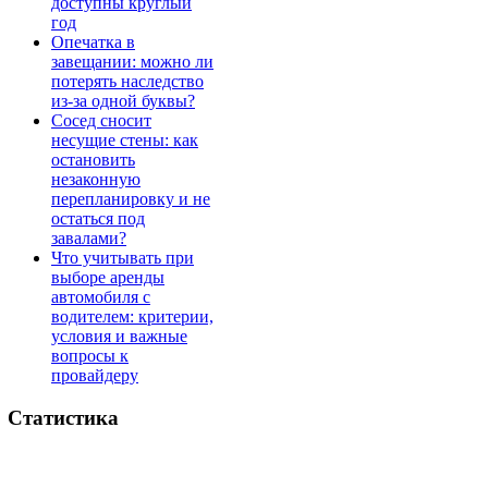
доступны круглый
год
Опечатка в
завещании: можно ли
потерять наследство
из-за одной буквы?
Сосед сносит
несущие стены: как
остановить
незаконную
перепланировку и не
остаться под
завалами?
Что учитывать при
выборе аренды
автомобиля с
водителем: критерии,
условия и важные
вопросы к
провайдеру
Статистика