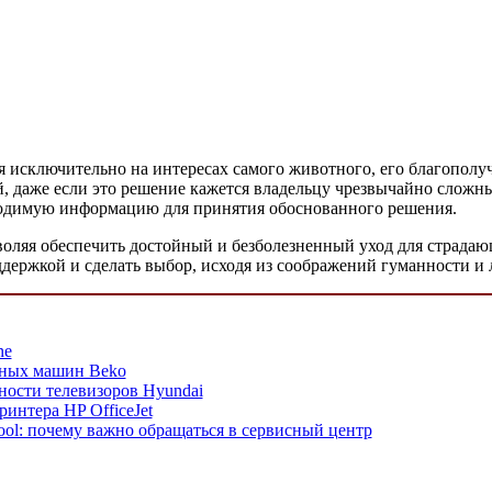
исключительно на интересах самого животного, его благополуч
й, даже если это решение кажется владельцу чрезвычайно сло
ходимую информацию для принятия обоснованного решения.
ляя обеспечить достойный и безболезненный уход для страдающ
ддержкой и сделать выбор, исходя из соображений гуманности и
ne
ьных машин Beko
ости телевизоров Hyundai
интера HP OfficeJet
ool: почему важно обращаться в сервисный центр