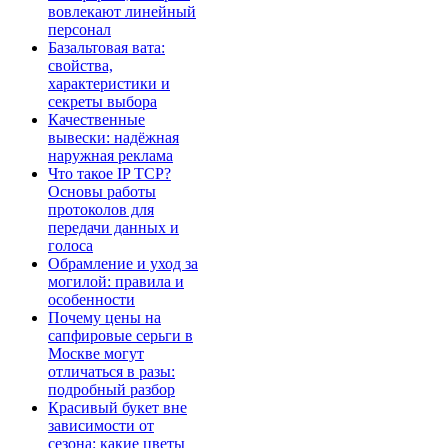
вовлекают линейный
персонал
Базальтовая вата:
свойства,
характеристики и
секреты выбора
Качественные
вывески: надёжная
наружная реклама
Что такое IP TCP?
Основы работы
протоколов для
передачи данных и
голоса
Обрамление и уход за
могилой: правила и
особенности
Почему цены на
сапфировые серьги в
Москве могут
отличаться в разы:
подробный разбор
Красивый букет вне
зависимости от
сезона: какие цветы