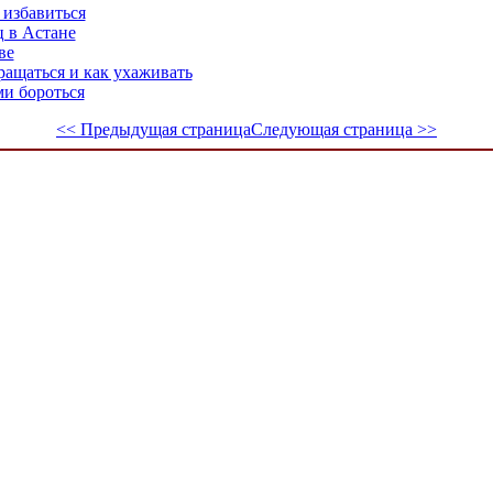
 избавиться
 в Астане
ве
ращаться и как ухаживать
ми бороться
<< Предыдущая страница
Следующая страница >>