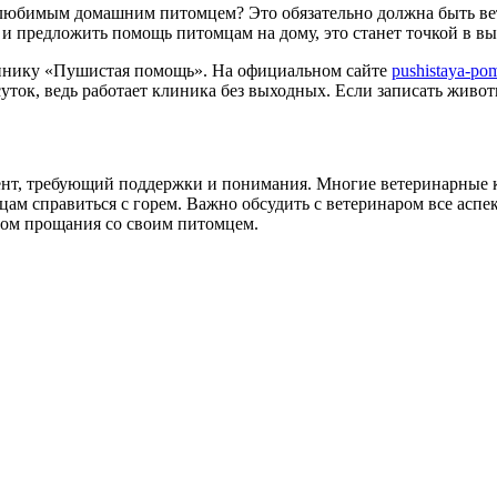
с любимым домашним питомцем? Это обязательно должна быть в
и предложить помощь питомцам на дому, это станет точкой в вы
инику «Пушистая помощь». На официальном сайте
pushistaya-po
уток, ведь работает клиника без выходных. Если записать живот
т, требующий поддержки и понимания. Многие ветеринарные к
цам справиться с горем. Важно обсудить с ветеринаром все аспе
обом прощания со своим питомцем.