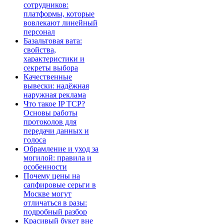
сотрудников:
платформы, которые
вовлекают линейный
персонал
Базальтовая вата:
свойства,
характеристики и
секреты выбора
Качественные
вывески: надёжная
наружная реклама
Что такое IP TCP?
Основы работы
протоколов для
передачи данных и
голоса
Обрамление и уход за
могилой: правила и
особенности
Почему цены на
сапфировые серьги в
Москве могут
отличаться в разы:
подробный разбор
Красивый букет вне