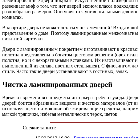
Ламинированные двери покрыты искусственной полимерной плен
развеивает миф о том, что нет дверей эконом класса подход
разнообразии размеров. Они являются универсальными для мон
комнатах.
В квартире дверь не может остаться не замеченной! Входя в 
представление о доме. Поэтому ламинированные межкомнатные
визитной карточки.
Двери с ламинированным покрытием изготавливают в красивой
полотна представлены в богатом цветовом решении (орех италь
полотна, но и с декоративными вставками. Их изготавливают и
выполненный из сплава цветных стеклышек). С фиюзингом ла
стиле. Часто такие двери устанавливают в гостиных, залах.
Чистка ламинированных дверей
Время от времени все предметы интерьера требуют ухода. Двер
дверей боится абразивных веществ и жестких материалов (от н
используя ацетон и моющие обезжиривающие средства, наприме
мягкой тряпочки, избегая металлических терок, щеток.
Свежие записи: