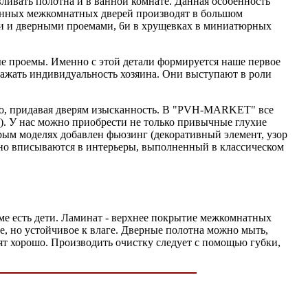
ливать полотна и в ванной комнате. Данная особенность
ванных межкомнатных дверей производят в большом
ми и дверными проемами, 6и в хрущевках в миниатюрных
ые проемы. Именно с этой детали формируется наше первое
ажать индивидуальность хозяина. Они выступают в роли
во, придавая дверям изысканность. В "PVH-MARKET" все
б). У нас можно приобрести не только привычные глухие
рым моделях добавлен фьюзинг (декоративный элемент, узор
но вписываются в интерьеры, выполненный в классическом
оме есть дети. Ламинат - верхнее покрытие межкомнатных
е, но устойчивое к влаге. Дверные полотна можно мыть,
ят хорошо. Производить очистку следует с помощью губки,