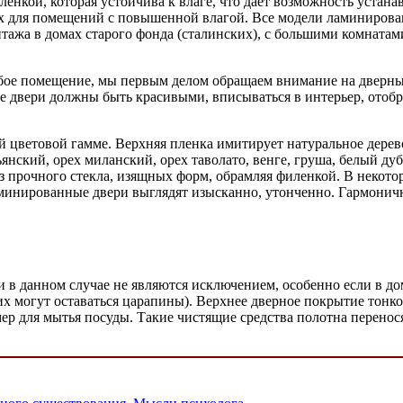
кой, которая устойчива к влаге, что дает возможность устанав
ящих для помещений с повышенной влагой. Все модели ламиниро
тажа в домах старого фонда (сталинских), с большими комната
любое помещение, мы первым делом обращаем внимание на дверн
 двери должны быть красивыми, вписываться в интерьер, отобр
 цветовой гамме. Верхняя пленка имитирует натуральное дере
янский, орех миланский, орех таволато, венге, груша, белый ду
з прочного стекла, изящных форм, обрамляя филенкой. В некото
минированные двери выглядят изысканно, утонченно. Гармонич
и в данном случае не являются исключением, особенно если в д
их могут оставаться царапины). Верхнее дверное покрытие тонко
р для мытья посуды. Такие чистящие средства полотна перенос