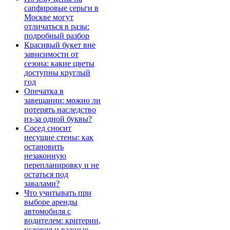
сапфировые серьги в
Москве могут
отличаться в разы:
подробный разбор
Красивый букет вне
зависимости от
сезона: какие цветы
доступны круглый
год
Опечатка в
завещании: можно ли
потерять наследство
из-за одной буквы?
Сосед сносит
несущие стены: как
остановить
незаконную
перепланировку и не
остаться под
завалами?
Что учитывать при
выборе аренды
автомобиля с
водителем: критерии,
условия и важные