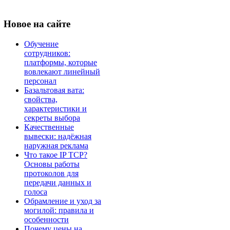
Новое
на сайте
Обучение
сотрудников:
платформы, которые
вовлекают линейный
персонал
Базальтовая вата:
свойства,
характеристики и
секреты выбора
Качественные
вывески: надёжная
наружная реклама
Что такое IP TCP?
Основы работы
протоколов для
передачи данных и
голоса
Обрамление и уход за
могилой: правила и
особенности
Почему цены на