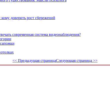
ного существования. Мысли психолога
 кому доверить рост сбережений
вечать современная система видеонаблюдения?
огории
 сапожки
потолках
<< Предыдущая страница
Следующая страница >>