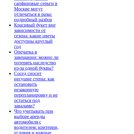
сапфировые серьги в
Москве могут
отличаться в разы:
подробный разбор
Красивый букет вне
зависимости от
сезона: какие цветы
доступны круглый
год
Опечатка в
завещании: можно ли
потерять наследство
из-за одной буквы?
Сосед сносит
несущие стены: как
остановить
незаконную
перепланировку и не
остаться под
завалами?
Что учитывать при
выборе аренды
автомобиля с
водителем: критерии,
условия и важные