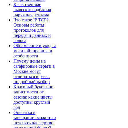
Качественные
вывески: надёжная
наружная реклама
Что такое IP TCP?
Основы работы
протоколов для
передачи данных и
голоса
Обрамление и уход за
могилой: правила и
особенности
Почему цены на
сапфировые серьги в
Москве могут
отличаться в разы:
подробный разбор
Красивый букет вне
зависимости от
сезона: какие цветы
доступны круглый
год
Опечатка в
завещании: можно ли
потерять наследство
из-за одной буквы?