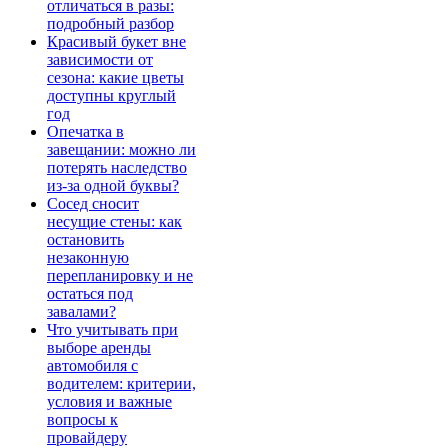
отличаться в разы:
подробный разбор
Красивый букет вне
зависимости от
сезона: какие цветы
доступны круглый
год
Опечатка в
завещании: можно ли
потерять наследство
из-за одной буквы?
Сосед сносит
несущие стены: как
остановить
незаконную
перепланировку и не
остаться под
завалами?
Что учитывать при
выборе аренды
автомобиля с
водителем: критерии,
условия и важные
вопросы к
провайдеру