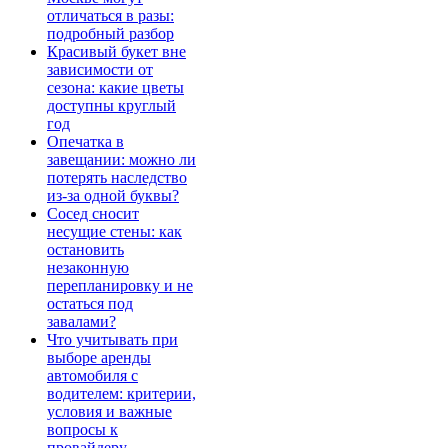
отличаться в разы:
подробный разбор
Красивый букет вне
зависимости от
сезона: какие цветы
доступны круглый
год
Опечатка в
завещании: можно ли
потерять наследство
из-за одной буквы?
Сосед сносит
несущие стены: как
остановить
незаконную
перепланировку и не
остаться под
завалами?
Что учитывать при
выборе аренды
автомобиля с
водителем: критерии,
условия и важные
вопросы к
провайдеру