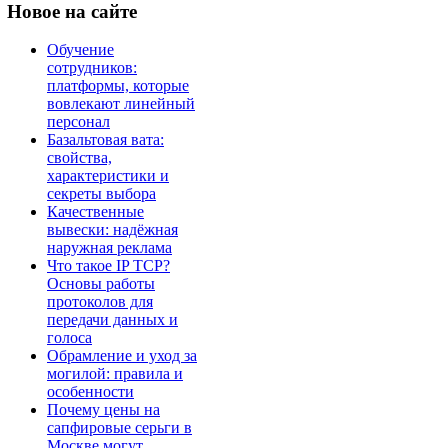
Новое
на сайте
Обучение
сотрудников:
платформы, которые
вовлекают линейный
персонал
Базальтовая вата:
свойства,
характеристики и
секреты выбора
Качественные
вывески: надёжная
наружная реклама
Что такое IP TCP?
Основы работы
протоколов для
передачи данных и
голоса
Обрамление и уход за
могилой: правила и
особенности
Почему цены на
сапфировые серьги в
Москве могут