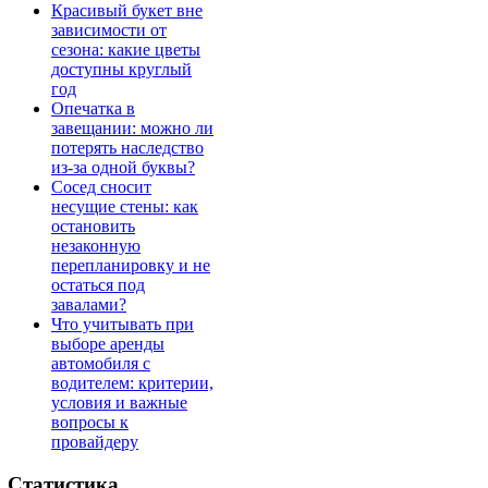
Красивый букет вне
зависимости от
сезона: какие цветы
доступны круглый
год
Опечатка в
завещании: можно ли
потерять наследство
из-за одной буквы?
Сосед сносит
несущие стены: как
остановить
незаконную
перепланировку и не
остаться под
завалами?
Что учитывать при
выборе аренды
автомобиля с
водителем: критерии,
условия и важные
вопросы к
провайдеру
Статистика