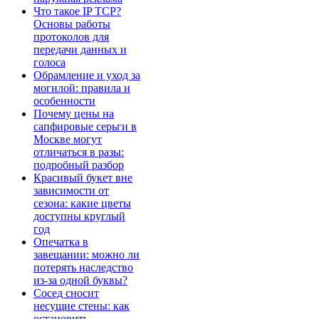
Что такое IP TCP?
Основы работы
протоколов для
передачи данных и
голоса
Обрамление и уход за
могилой: правила и
особенности
Почему цены на
сапфировые серьги в
Москве могут
отличаться в разы:
подробный разбор
Красивый букет вне
зависимости от
сезона: какие цветы
доступны круглый
год
Опечатка в
завещании: можно ли
потерять наследство
из-за одной буквы?
Сосед сносит
несущие стены: как
остановить